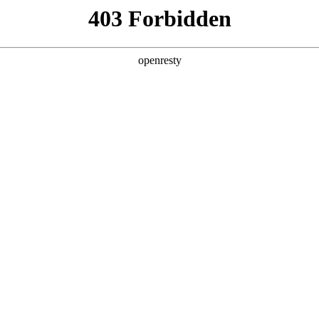
亚洲
丹 科威特 黎巴嫩 孟加拉国 马来西亚 尼泊尔 卡塔尔 沙特阿拉伯 叙利亚 泰
欧洲