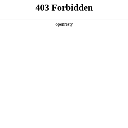
型
全球业务
新闻资讯
智能新能源
Hi4
投资者关系
亚洲
丹 科威特 黎巴嫩 孟加拉国 马来西亚 尼泊尔 卡塔尔 沙特阿拉伯 叙利亚 泰
欧洲